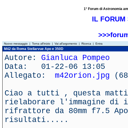
1° Forum di Astronomia amator
IL FORUM 
>>>forum
Nuovo messaggio
|
Torna all'inizio
|
Vai all'argomento
|
Ricerca
|
Entra
M42 da Roma Stellarvue Apo e 350D
Autore:
Gianluca Pompeo
Data: 01-22-06 13:05
Allegato:
m42orion.jpg
(68
Ciao a tutti , questa matti
rielaborare l'immagine di i
rifrattore da 80mm f7.5 Apo
risultati.....